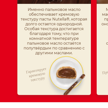
Именно пальмовое масло
обеспечивает кремовую
ма
текстуру пасты Nutella®, которая
п
долго остается однородной.
он
Особая текстура достигается
благодаря тому, что при
комнатной температуре
пальмовое масло остаётся
полутвёрдым по сравнению с
другими маслами.
Image
Imag
Про
Гарантирует
кремову
ю
текстуру