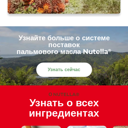
Узнайте больше о системе
поставок
®
пальмового масла Nutella
Узнать сейчас
О NUTELLA®
Узнать о всех
ингредиентах