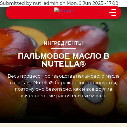
Skip
Submitted by
nut_admin
on
Mon, 9 Jun 2025 - 17:08
Main
to
navigation
main
content
ИНГРЕДИЕНТЫ
ПАЛЬМОВОЕ МАСЛО В
NUTELLA®
Весь процесс производства пальмового масла
в составе Nutella® бережно контролируется,
поэтому оно безопасно, как и все другие
качественные растительные масла.