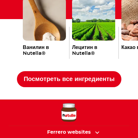
Ванилин в
Лецитин в
Какао 
Nutella®
Nutella®
Посмотреть все ингредиенты
Ferrero websites