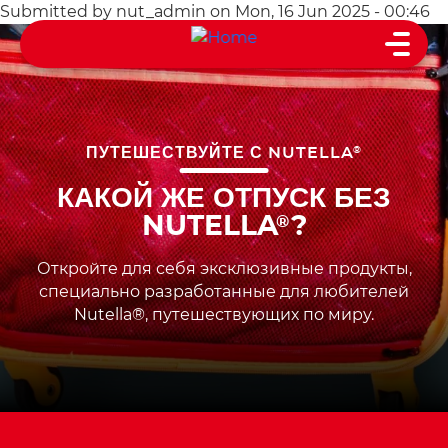
Skip
Submitted by
nut_admin
on
Mon, 16 Jun 2025 - 00:46
Main
to
navigation
main
content
ПУТЕШЕСТВУЙТЕ С NUTELLA
®
КАКОЙ ЖЕ ОТПУСК БЕЗ
NUTELLA
?
®
Откройте для себя эксклюзивные продукты,
специально разработанные для любителей
Nutella®, путешествующих по миру.