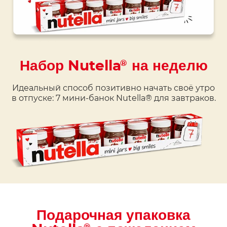
Набор Nutella
на неделю
®
Н
а
ш
и
п
р
о
д
у
к
т
Идеальный способ позитивно начать своё утро
в отпуске: 7 мини-банок Nutella® для завтраков.
Подарочная упаковка