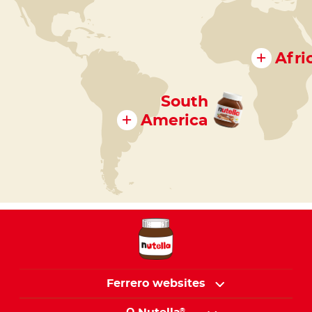
Afri
South
America
Ferrero websites
Main
®