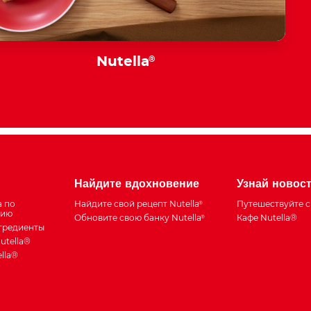
Nutella
®
Найдите вдохновение
Узнай новос
а по
Найдите свой рецепт Nutella
Путешествуйте с 
®
тию
Обновите свою банку Nutella
Кафе Nutella®
®
нгредиенты
utella®
lla®