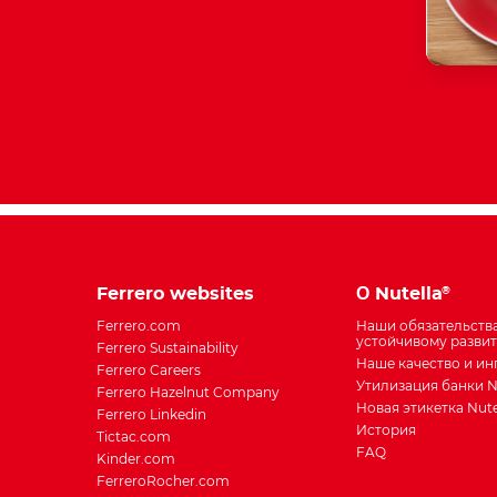
Main
Ferrero websites
О Nutella
®
navigation
Ferrero.com
Наши обязательств
устойчивому разви
Ferrero Sustainability
Наше качество и и
Ferrero Careers
Утилизация банки N
Ferrero Hazelnut Company
Новая этикетка Nute
Ferrero Linkedin
История
Tictac.com
FAQ
Kinder.com
FerreroRocher.com