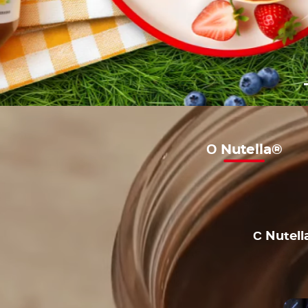
О Nutella®
С Nutell