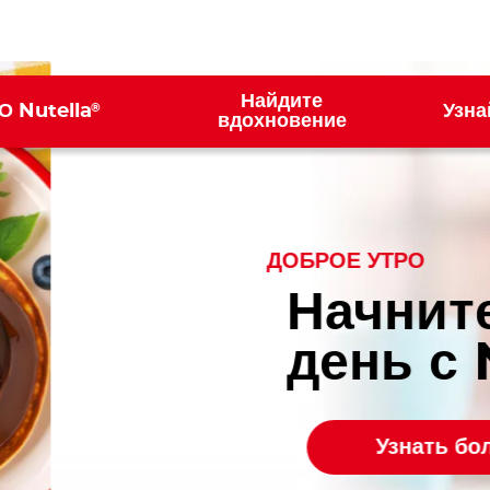
Найдите
®
О Nutella
Узна
ion
вдохновение
®